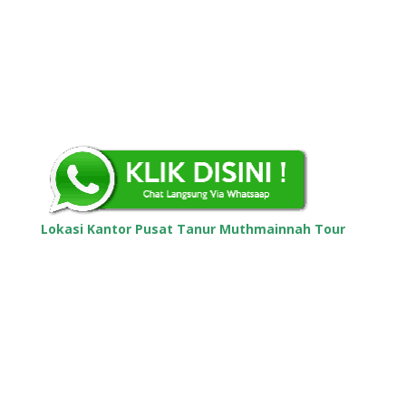
Rukan Venice, Golf Lake Residence No.12-15 Blok B,
RT.9/RW.14, Cengkareng Tim., Kecamatan
Cengkareng, Kota Jakarta Barat, Daerah Khusus
Ibukota Jakarta 11730
Whatsapp :
+62 85714501100
Lokasi Kantor Pusat Tanur Muthmainnah Tour