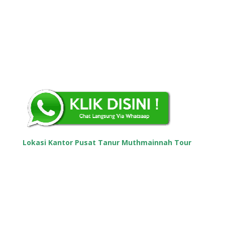
RT.9/RW.14, Cengkareng Tim., Kecamatan
Cengkareng, Kota Jakarta Barat, Daerah Khusus
Ibukota Jakarta 11730
Whatsapp :
+62 85714501100
Lokasi Kantor Pusat Tanur Muthmainnah Tour