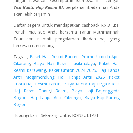
Jangan lewatkan kesempatan istimewa ini! Dengan
Visa Kuota Haji Resmi RI
, perjalanan ibadah haji Anda
akan lebih terjamin.
Daftar segera untuk mendapatkan cashback Rp 3 juta.
Penuhi niat suci Anda bersama Tanur Muthmainnah
Tour dan nikmati pengalaman ibadah haji yang
berkesan dan tenang.
Tags : ,
Paket Haji Resmi Banten
,
Promo Umroh April
Cikarang
,
Biaya Haji Resmi Tasikmalaya
,
Paket Haji
Resmi Karawang
,
Paket Umroh 2024-2025.
Haji Tanpa
Antri Megamendung.
Haji Tanpa Antri 2025
.
Paket
Kuota Haji Resmi Tanur
,
Biaya Kuota Haj
Harga Kuota
Haji Resmi Tanur
,
i Resmi,
Biaya Haji Bojonggede
Bogor,
Haji Tanpa Antri Cileungsi
,
Biaya Haji Parung
Bogor
Hubungi kami Sekarang Untuk KONSULTASI
Head Office :
Rukan Venice, Golf Lake Residence No.12-15 Blok B,