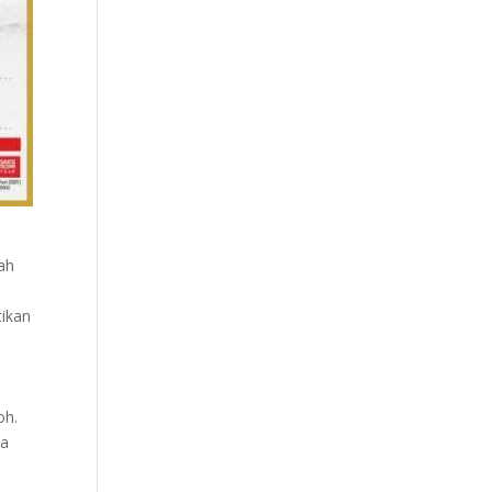
ah
ikan
oh.
ya