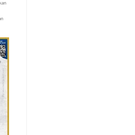
tkan
an