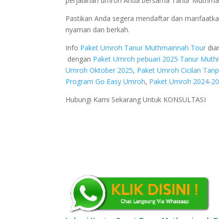
perjalanan umroh Anda bersama Tanur Muthmai
Pastikan Anda segera mendaftar dan manfaatkan
nyaman dan berkah.
Info
Paket Umroh Tanur Muthmainnah Tour
dia
dengan
Paket Umroh pebuari 2025 Tanur Muth
Umroh Oktober 2025
,
Paket Umroh Cicilan Tanp
Program Go Easy Umroh
,
Paket Umroh 2024-2
Hubungi Kami Sekarang Untuk KONSULTASI
Head Office :
Rukan Venice, Golf Lake Residence No.12-15 Bl
Barat, Daerah Khusus Ibukota Jakarta 11730
Whatsapp :
+62 85714501100