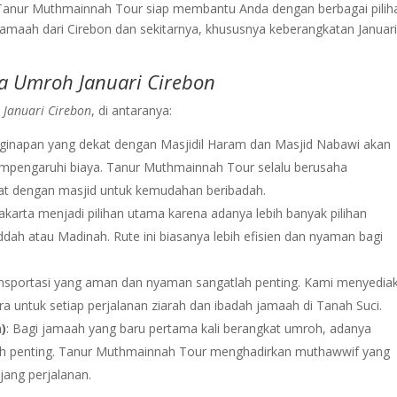
a. Tanur Muthmainnah Tour siap membantu Anda dengan berbagai pilih
amaah dari Cirebon dan sekitarnya, khususnya keberangkatan Januar
a Umroh Januari Cirebon
 Januari Cirebon
, di antaranya:
nginapan yang dekat dengan Masjidil Haram dan Masjid Nabawi akan
pengaruhi biaya. Tanur Muthmainnah Tour selalu berusaha
t dengan masjid untuk kemudahan beribadah.
Jakarta menjadi pilihan utama karena adanya lebih banyak pilihan
ah atau Madinah. Rute ini biasanya lebih efisien dan nyaman bagi
ansportasi yang aman dan nyaman sangatlah penting. Kami menyedia
a untuk setiap perjalanan ziarah dan ibadah jamaah di Tanah Suci.
)
: Bagi jamaah yang baru pertama kali berangkat umroh, adanya
ah penting. Tanur Muthmainnah Tour menghadirkan muthawwif yang
ang perjalanan.