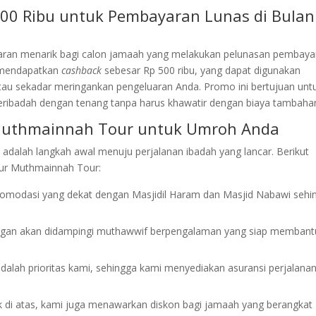
00 Ribu untuk Pembayaran Lunas di Bulan
ran menarik bagi calon jamaah yang melakukan pelunasan pembaya
 mendapatkan
cashback
sebesar Rp 500 ribu, yang dapat digunakan
tau sekadar meringankan pengeluaran Anda. Promo ini bertujuan unt
ribadah dengan tenang tanpa harus khawatir dengan biaya tambaha
Muthmainnah Tour untuk Umroh Anda
adalah langkah awal menuju perjalanan ibadah yang lancar. Berikut
nur Muthmainnah Tour:
omodasi yang dekat dengan Masjidil Haram dan Masjid Nabawi sehi
ngan akan didampingi muthawwif berpengalaman yang siap membant
dalah prioritas kami, sehingga kami menyediakan asuransi perjalana
ck di atas, kami juga menawarkan diskon bagi jamaah yang berangkat