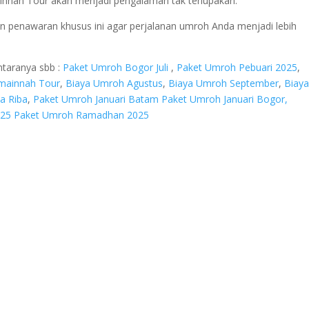
nnah Tour akan menjadi pengalaman tak terlupakan.
 penawaran khusus ini agar perjalanan umroh Anda menjadi lebih
ntaranya sbb :
Paket Umroh Bogor Juli
,
Paket Umroh Pebuari 2025
,
mainnah Tour
,
Biaya Umroh Agustus
,
Biaya Umroh September
,
Biay
a Riba
,
Paket Umroh Januari Batam
Paket Umroh Januari Bogor,
025
Paket Umroh Ramadhan 2025
ok B, RT.9/RW.14, Cengkareng Tim., Kecamatan Cengkareng, Kota Ja